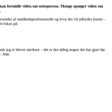
e kan formidle viden om osteoporose.
Mange opsøger viden om
.
vendes af sundhedsprofessionelle og hvor der vil udbydes kurser –
em fokus på:
år jeg er blevet stærkere – det er der aldrig nogen der har gjort før.
 Jette.