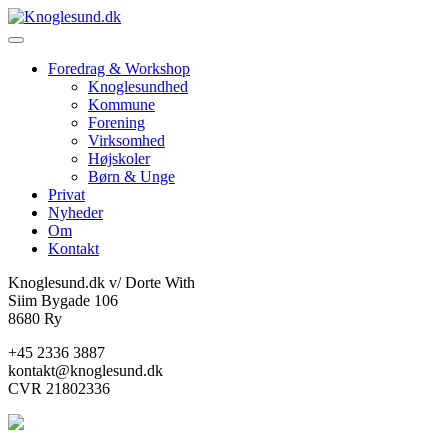
Foredrag & Workshop
Knoglesundhed
Kommune
Forening
Virksomhed
Højskoler
Børn & Unge
Privat
Nyheder
Om
Kontakt
Knoglesund.dk v/ Dorte With
Siim Bygade 106
8680 Ry
+45 2336 3887
kontakt@knoglesund.dk
CVR 21802336