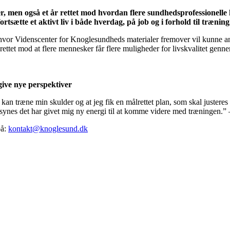
ner, men også et år rettet mod hvordan flere sundhedsprofessionell
tsætte et aktivt liv i både hverdag, på job og i forhold til træning
hvor Videnscenter for Knoglesundheds materialer fremover vil kunne an
rettet mod at flere mennesker får flere muligheder for livskvalitet genn
ive nye perspektiver
kan træne min skulder og at jeg fik en målrettet plan, som skal justeres n
 synes det har givet mig ny energi til at komme videre med træningen.” –
på:
kontakt@knoglesund.dk